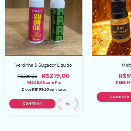
Verdinha & Sugador Liquido
Melt
R$219,00
R$5
R$229,00
R$208,05
com
Pix
R$56,91
2
x de
R$109,50
sem juros